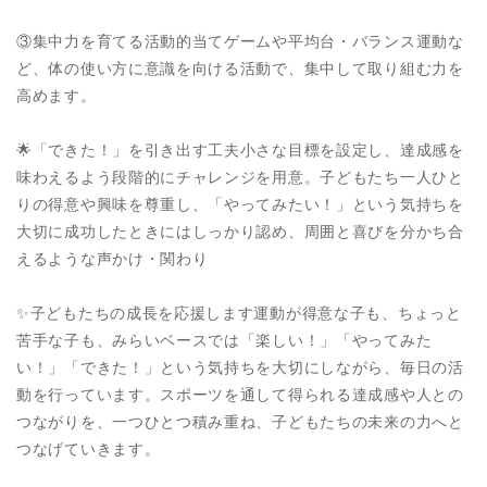
③集中力を育てる活動的当てゲームや平均台・バランス運動な
ど、体の使い方に意識を向ける活動で、集中して取り組む力を
高めます。
🌟「できた！」を引き出す工夫小さな目標を設定し、達成感を
味わえるよう段階的にチャレンジを用意。子どもたち一人ひと
りの得意や興味を尊重し、「やってみたい！」という気持ちを
大切に成功したときにはしっかり認め、周囲と喜びを分かち合
えるような声かけ・関わり
✨子どもたちの成長を応援します運動が得意な子も、ちょっと
苦手な子も、みらいベースでは「楽しい！」「やってみた
い！」「できた！」という気持ちを大切にしながら、毎日の活
動を行っています。スポーツを通して得られる達成感や人との
つながりを、一つひとつ積み重ね、子どもたちの未来の力へと
つなげていきます。