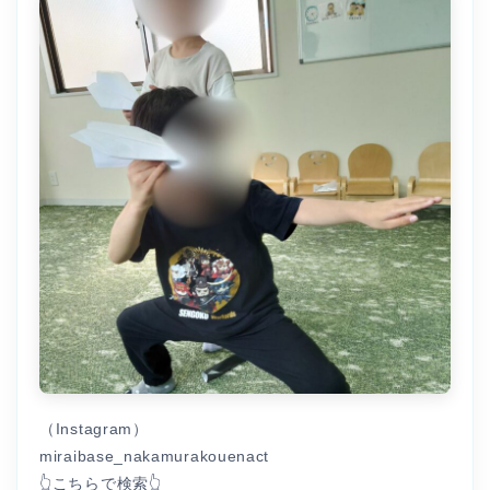
（Instagram）
miraibase_nakamurakouenact
👆こちらで検索👆