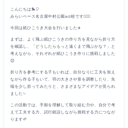
こんにちは🎠🎈
みらいベース名古屋中村公園act校です👩🏻‍⚕️
今回は紙ひこうき大会を行いました✈️
まずは、よく飛ぶ紙ひこうきの作り方を見ながら折り方
を確認し、「どうしたらもっと遠くまで飛ぶかな？」と
考えながら、それぞれが紙ひこうき作りに挑戦しました
😊
折り方を参考にする子もいれば、自分なりに工夫を加え
ながら作る子もいて、羽の大きさや形を調整したり、先
端を少し折ってみたりと、さまざまなアイデアが見られ
ました✨
この活動では、手順を理解して取り組む力や、自分で考
えて工夫する力、試行錯誤しながら挑戦する力につなが
ります🌱