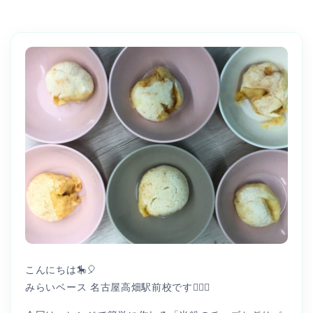
こんにちは🎠🎈
みらいベース 名古屋高畑駅前校です👩🏻‍⚕️