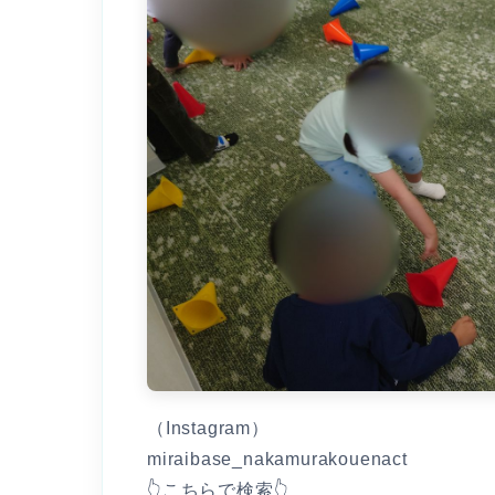
（Instagram）
miraibase_nakamurakouenact
👆こちらで検索👆