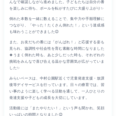
んなで確認しながら進めました。子どもたちは自分の番
を楽しみに待ち、ボールを転がすたびに大盛り上がり✨
倒れた本数を一緒に数えることで、集中力や手順理解に
つながり、「やった！たくさん倒れた！」という達成感
も味わうことができました😊
また、お友だちの番には「がんばれ！」と応援する姿も
見られ、協調性や社会性を育む素敵な時間になりました
🍀うまく倒れた時も、あと少しだった時も、それぞれの
挑戦をみんなで喜び合える温かな雰囲気が広がっていま
した✨
みらいベースは、中村公園駅近くで児童発達支援・放課
後等デイサービスを行っています。日々の療育では、習
い事のように楽しく学べる活動を通して、一人ひとりの
発達支援や子どもの成長を大切にしています。
活動後には「またやりたい！」という声も聞かれ、笑顔
いっぱいの時間となりました😊