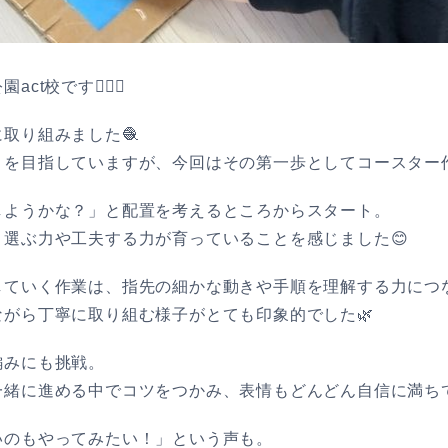
校です👩🏻‍⚕️
取り組みました🧶
りを目指していますが、今回はその第一歩としてコースター
しようかな？」と配置を考えるところからスタート。
選ぶ力や工夫する力が育っていることを感じました😊
していく作業は、指先の細かな動きや手順を理解する力につ
がら丁寧に取り組む様子がとても印象的でした🌿
編みにも挑戦。
一緒に進める中でコツをつかみ、表情もどんどん自信に満ち
いのもやってみたい！」という声も。