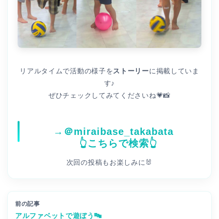
リアルタイムで活動の様子を
ストーリー
に掲載していま
す♪
ぜひチェックしてみてくださいね💗📸
→＠
miraibase_takabata
👆
こちらで検索
👆
次回の投稿もお楽しみに🐰
前の記事
アルファベットで遊ぼう🔤