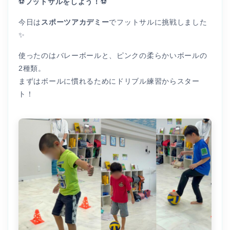
⚽
フットサルをしよう！
⚽
今日は
スポーツアカデミー
でフットサルに挑戦しました
✨
使ったのはバレーボールと、ピンクの柔らかいボールの
2種類。
まずはボールに慣れるためにドリブル練習からスター
ト！