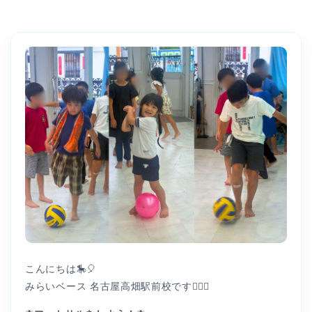
こんにちは🎠🎈
みらいベース 名古屋高畑駅前校です👩🏻‍⚕️